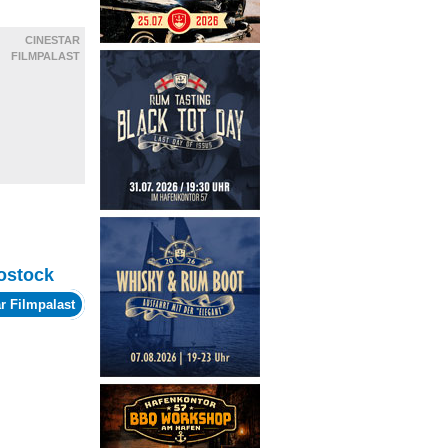
CINESTAR
FILMPALAST
ostock
r Filmpalast