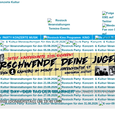
HOME
MAGAZIN
TERMINE
ADRESSEN
KONTA
PARTY KONZERTE MUSIK
KINO
LITERATUR
UMLAND
URE DAY - DER TAG DER WAHRHEIT
@ CINESTAR FILM
K
.2026 (DONNERSTAG) UM 19:40 UHR