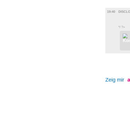
FILM
19:40
DISCLO
*/ ?>
Zeig mir
a