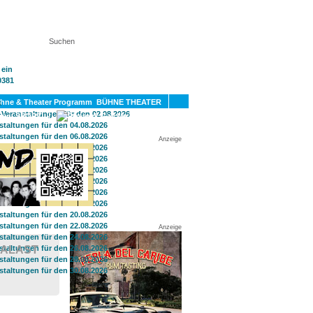
KT
BÜHNE THEATER
SPORT
GAY
Anzeige
Anzeige
PALAST