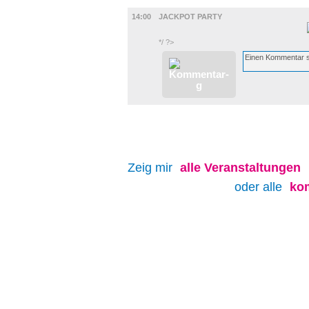
DIVERSES
14:00
JACKPOT PARTY
*/ ?>
Zeig mir
alle
Veranstaltungen
oder alle
ko