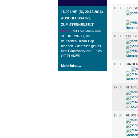
MUSIK (8)
16:00
JIVE S
18.00 UHR (Di, 20.12.2016)
ABSCHLUSS-FIRE
ZUM STERNENZELT
MUSIK
Mit Live-Musik von
ZUCKERBROT, die
16:00
THE S
deutschen Urban-Pop
machen. Zusätzlich gibt es
eine Feuershow von FLOW
OF FLAMES.
16:00
KINDE
Mehr Infos...
17:00
KLAVI
18:00
ABSCH