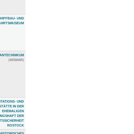
HIFFBAU- UND
AHRTSMUSEUM
ANTECHNIKUM
(WISMAR)
TATIONS- UND
TÄTTE IN DER
EHEMALIGEN
NGSHAFT DER
TSSICHERHEIT
ROSTOCK
HISTORISCHES