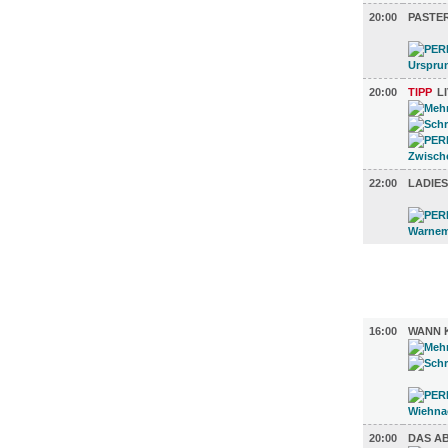
20:00
PASTE
20:00
TIPP
L
22:00
LADIES
FILM (46)
BÜHNE (2
16:00
WANN 
20:00
DAS A