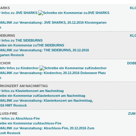
HARKS
KL
IDEBURNS
KL
RCHOR
DOB
ERKONZERT AM NACHMITTAG
LUSS-FIRE
ZUM