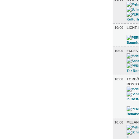
10:00
LICHT
10:00
FACES
10:00
TORBÖ
ROSTO
10:00
MELANC