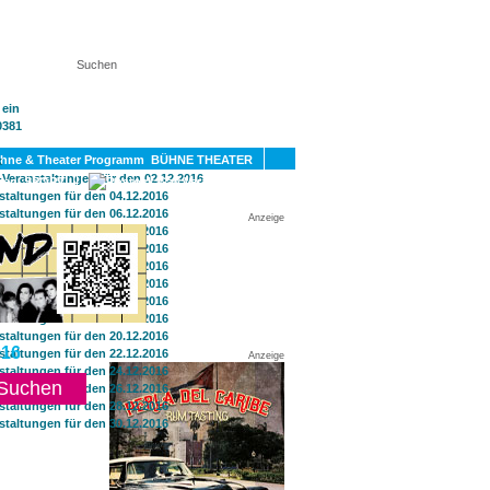
KT
BÜHNE THEATER
SPORT
GAY
Anzeige
16
Anzeige