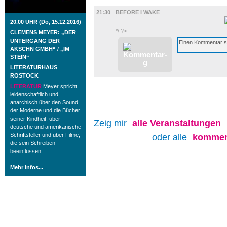
FILM
21:30
BEFORE I WAKE
20.00 UHR (Do, 15.12.2016)
*/ ?>
CLEMENS MEYER: „DER
UNTERGANG DER
ÄKSCHN GMBH“ / „IM
STEIN“
LITERATURHAUS
ROSTOCK
LITERATUR
Meyer spricht
leidenschaftlich und
anarchisch über den Sound
der Moderne und die Bücher
seiner Kindheit, über
Zeig mir
alle
Veranstaltungen
deutsche und amerikanische
Schriftsteller und über Filme,
oder alle
kommen
die sein Schreiben
beeinflussen.
Mehr Infos...