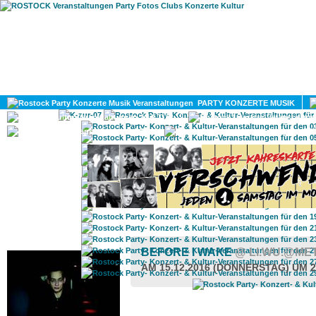
HOME
MAGAZIN
PARTY KONZERTE MUSIK
KULTUR
GAY
DIV
ROSTOCK TAGESTIPP
BEFORE I WAKE
@ LI.WU.@ME
AM 15.12.2016 (DONNERSTAG) UM 2