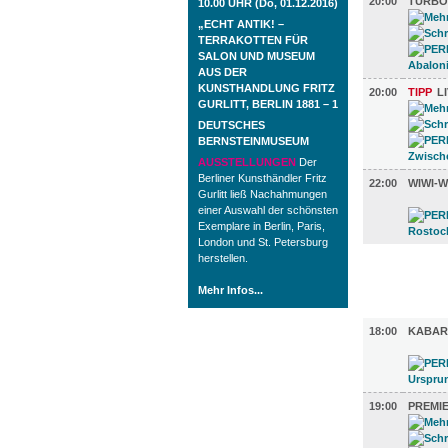
20:00
TURBO
10.00 UHR (Do, 01.12.2016)
„ECHT ANTIK! –
TERRAKOTTEN FÜR
SALON UND MUSEUM
AUS DER
KUNSTHANDLUNG FRITZ
20:00
TIPP
L
GURLITT, BERLIN 1881 – 1
DEUTSCHES
BERNSTEINMUSEUM
AUSSTELLUNGEN
Der
Berliner Kunsthändler Fritz
22:00
WIWI-
Gurlitt ließ Nachahmungen
einer Auswahl der schönsten
Exemplare in Berlin, Paris,
London und St. Petersburg
herstellen.
FILM (65)
Mehr Infos...
BÜHNE (3
18:00
KABAR
19:00
PREMIE