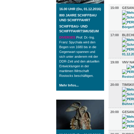
MUSIK (8)
15:00
GESAN
16.00 UHR (Do, 01.12.2016)
800 JAHRE SCHIFFBAU
UND SCHIFFFAHRT
SCHIFFBAU- UND
SCHIFFFAHRTSMUSEUM
17:00
BLECH
DIVERSES
Prof. Dr.-Ing.
Franz Spychala wird den
Bogen von 1680 bis in die
Gegenwart spannen und
sich unter anderem mit der
DDR-Zeit und den aktuellen
19:00
VNV N
Entwicklungen in der
maritimen Wirtschaft
Rostocks beschäftigen.
20:00
TIMSK
Mehr Infos...
ROSTOCK TAGESTIPP
20:00
GESAN