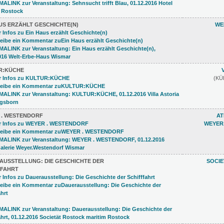
US ERZÄHLT GESCHICHTE(N)
WE
R:KÜCHE
(K
 . WESTENDORF
AT
WEYER
AUSSTELLUNG: DIE GESCHICHTE DER
SOCI
FFAHRT