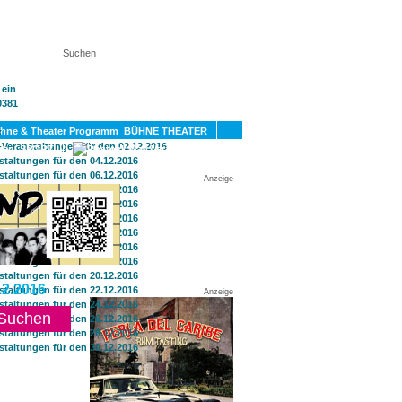
KT
BÜHNE THEATER
SPORT
GAY
Anzeige
2.2016
Anzeige