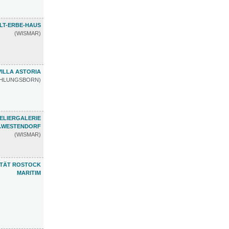
LT-ERBE-HAUS
(WISMAR)
VILLA ASTORIA
ÜHLUNGSBORN)
ELIERGALERIE
.WESTENDORF
(WISMAR)
ETÄT ROSTOCK
MARITIM