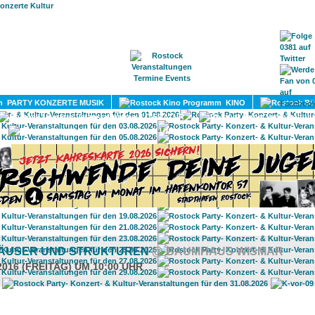
HOME
MAGAZIN
TERMINE
ADRESSEN
KONTA
PARTY KONZERTE MUSIK
KINO
LITERATUR
UMLAND
 HÄUSER UND STRUKTUREN
@ BAUMHAUS WISMAR
2016 (FREITAG) UM 10:00 UHR