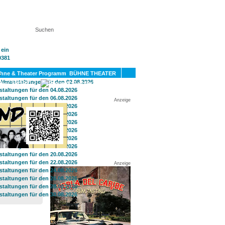
KT
BÜHNE THEATER
SPORT
GAY
Anzeige
Anzeige