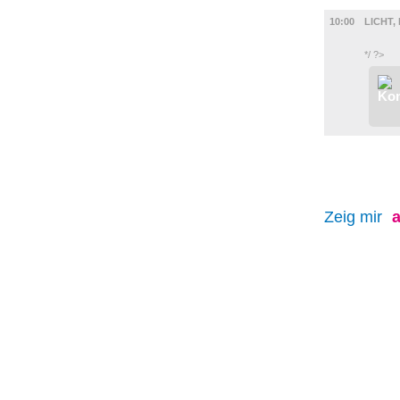
AUSSTEL
10:00
LICHT
*/ ?>
Zeig mir
a