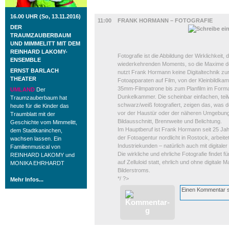
AUSSTELLUNGEN
16.00 UHR (So, 13.11.2016)
11:00
FRANK HORMANN – FOTOGRAFIE
DER
TRAUMZAUBERBAUM
UND MIMMELITT MIT DEM
REINHARD LAKOMY-
Fotografie ist die Abbildung der Wirklichkeit,
ENSEMBLE
wiederkehrenden Moments, so die Maxime d
ERNST BARLACH
nutzt Frank Hormann keine Digitaltechnik zur
THEATER
Fotoapparaten auf Film, von der Kleinbildka
35mm-Filmpatrone bis zum Planfilm im Forma
UMLAND
Der
Dunkelkammer. Die scheinbar einfachen, teilw
Traumzauberbaum hat
schwarz/weiß fotografiert, zeigen das, was d
heute für die Kinder das
vor der Haustür oder der näheren Umgebung. D
Traumblatt mit der
Bildausschnitt, Brennweite und Belichtung.
Geschichte vom Mimmelitt,
Im Hauptberuf ist Frank Hormann seit 25 J
dem Stadtkaninchen,
der Fotoagentur nordlicht in Rostock, arbeit
wachsen lassen. Ein
Industriekunden – natürlich auch mit digitale
Familienmusical von
Die wirkliche und ehrliche Fotografie findet 
REINHARD LAKOMY und
auf Zelluloid statt, ehrlich und ohne digitale 
MONIKA EHRHARDT
Bilderstroms.
*/ ?>
Mehr Infos...