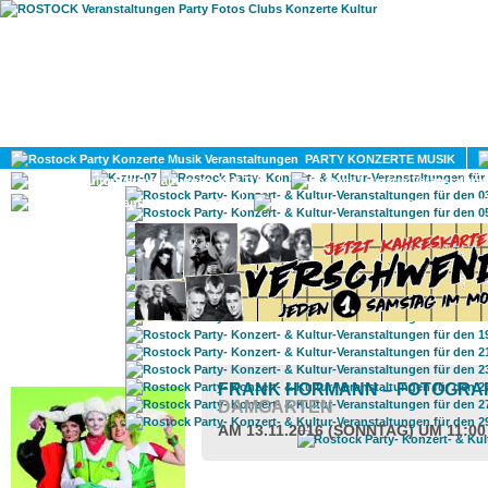
HOME
MAGAZIN
PARTY KONZERTE MUSIK
KULTUR
GAY
DIV
ROSTOCK TAGESTIPP
FRANK HORMANN – FOTOGRA
DAMGARTEN
AM 13.11.2016 (SONNTAG) UM 11:0