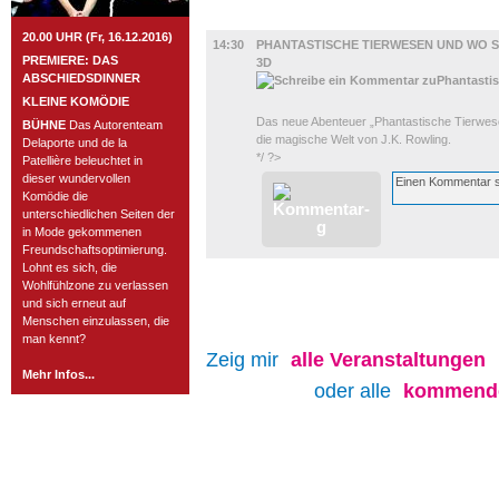
FILM
20.00 UHR (Fr, 16.12.2016)
14:30
PHANTASTISCHE TIERWESEN UND WO SI
PREMIERE: DAS
3D
ABSCHIEDSDINNER
KLEINE KOMÖDIE
Das neue Abenteuer „Phantastische Tierwesen
BÜHNE
Das Autorenteam
die magische Welt von J.K. Rowling.
Delaporte und de la
*/ ?>
Patellière beleuchtet in
dieser wundervollen
Komödie die
unterschiedlichen Seiten der
in Mode gekommenen
Freundschaftsoptimierung.
Lohnt es sich, die
Wohlfühlzone zu verlassen
und sich erneut auf
Menschen einzulassen, die
man kennt?
Zeig mir
alle
Veranstaltungen
Mehr Infos...
oder alle
kommende