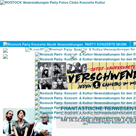
HOME
MAGAZIN
PARTY KONZERTE MUSIK
KULTUR
GAY
DIV
ROSTOCK TAGESTIPP
PHANTASTISCHE TIERWESEN U
CINESTAR FILMPALAST ROST
AM 16.12.2016 (FREITAG) UM 14:30