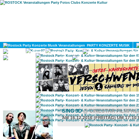
HOME
MAGAZIN
PARTY KONZERTE MUSIK
KULTUR
GAY
DIV
ROSTOCK TAGESTIPP
SING 3D
@ CINESTAR FILMPA
AM 16.12.2016 (FREITAG) UM 17:10