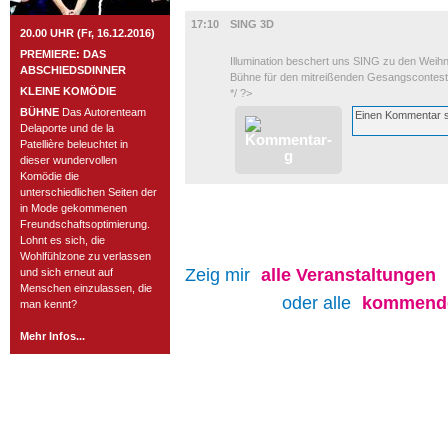
FILM
17:10
SING 3D
20.00 UHR (Fr, 16.12.2016)
PREMIERE: DAS
Illumination beschert uns SING zu den Weihna
ABSCHIEDSDINNER
Bühne für den mitreißenden Gesangscontest
KLEINE KOMÖDIE
*/ ?>
BÜHNE
Das Autorenteam
Delaporte und de la
Patellière beleuchtet in
dieser wundervollen
Komödie die
unterschiedlichen Seiten der
in Mode gekommenen
Freundschaftsoptimierung.
Lohnt es sich, die
Wohlfühlzone zu verlassen
Zeig mir
alle
Veranstaltungen
und sich erneut auf
Menschen einzulassen, die
oder alle
kommende
man kennt?
Mehr Infos...