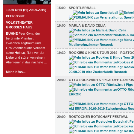
MUSIK (18)
15:00
SPORTLERBALL
19.30 UHR (Fr, 20.09.2019)
PEER GYNT
VOLKSTHEATER
19:00
MARLA & DAVID CELIA
GROSSES HAUS
BÜHNE
Peer Gynt, der
berühmte Phantast
zwischen Tagtraum und
Großmannssucht, verlässt
seine Heimat, flieht vor der
19:30
ROOKIES & KINGS TOUR 2019 - ROSTO
Liebe und stürzt von einem
Abenteuer in das nächste …
Mehr Infos...
20:00
OTTO RÜCKWÄRTS / PIGS OFF CAMPUS 
20:00
ROSTOCKER BOTSCHAFT FESTIVAL