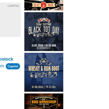
CAPITOL
ostock
om
Capitol