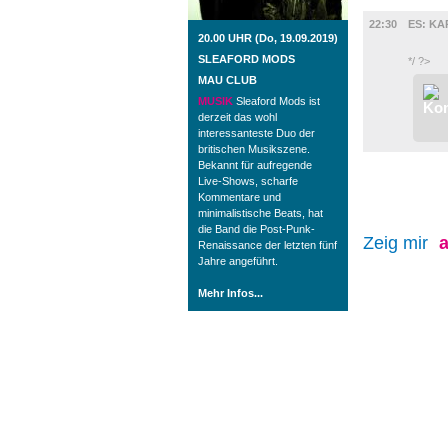
FILM
22:30
ES: KA
20.00 UHR (Do, 19.09.2019)
SLEAFORD MODS
*/ ?>
MAU CLUB
MUSIK
Sleaford Mods ist
derzeit das wohl
interessanteste Duo der
britischen Musikszene.
Bekannt für aufregende
Live-Shows, scharfe
Kommentare und
minimalistische Beats, hat
die Band die Post-Punk-
Zeig mir
a
Renaissance der letzten fünf
Jahre angeführt.
Mehr Infos...