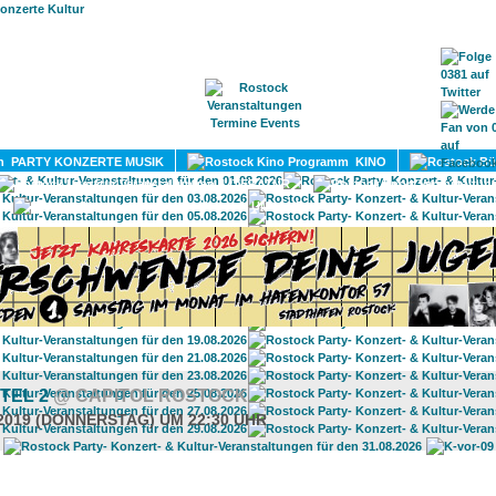
HOME
MAGAZIN
TERMINE
ADRESSEN
KONTA
PARTY KONZERTE MUSIK
KINO
LITERATUR
UMLAND
ITEL 2
@ CAPITOL ROSTOCK
.2019 (DONNERSTAG) UM 22:30 UHR