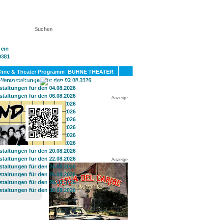
KT
BÜHNE THEATER
SPORT
GAY
Anzeige
Anzeige