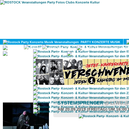
HOME
MAGAZIN
PARTY KONZERTE MUSIK
KULTUR
GAY
DIV
ROSTOCK TAGESTIPP
SYSTEMSPRENGER
@ LI.WU.
AM 20.09.2019 (FREITAG) UM 16:00