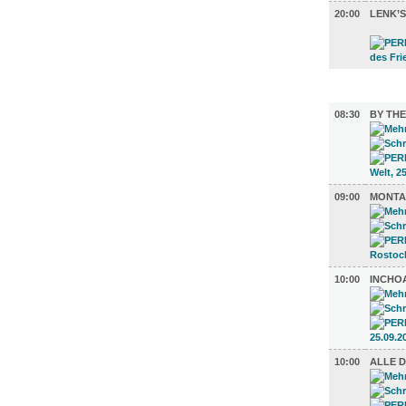
20:00
LENK’
AUSSTEL
08:30
BY THE
09:00
MONTA
10:00
INCHO
10:00
ALLE 