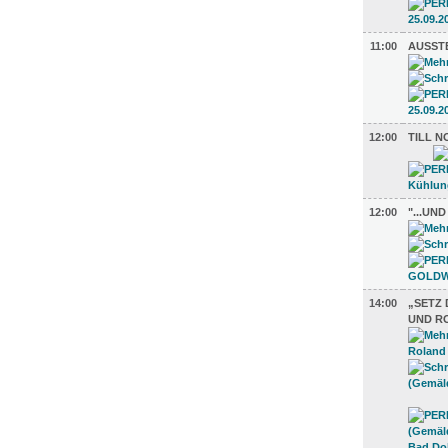
11:00
AUSST
12:00
TILL 
12:00
"...UN
14:00
„SETZ 
UND R