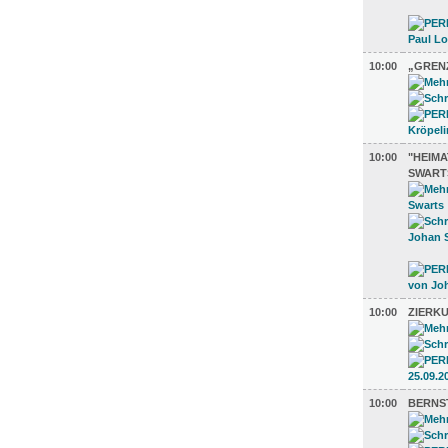
10:00
„GREN
10:00
"HEIMA
SWART
10:00
ZIERKU
10:00
BERNS