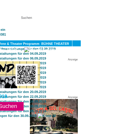
KT
BÜHNE THEATER
SPORT
GAY
Anzeige
019
Anzeige