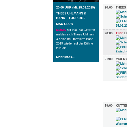
MUSIK (3)
20.00 UHR (Mi, 25.09.2019)
20:00
THEES 
THEES UHLMANN &
BAND – TOUR 2019
MAU CLUB
MUSIK
Mit 100.000 Gitarren
20:00
TIPP
L
melden sich Thees Uhlmann
& seine neu formierte Band
2019 wieder auf der Bühne
zurück!
Mehr Infos...
21:00
MIXER
FILM (38)
BÜHNE (2
19:00
KUTTE