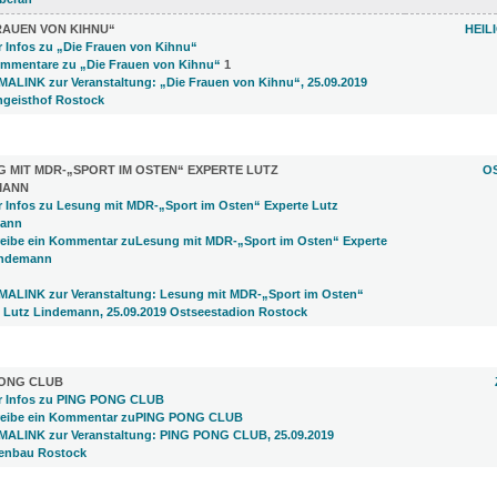
RAUEN VON KIHNU“
HEIL
1
R (1)
 MIT MDR-„SPORT IM OSTEN“ EXPERTE LUTZ
O
MANN
)
PONG CLUB