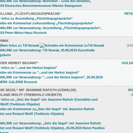
ELLUNG „FLÜCHTLINGSGESPRÄCHE“
PETE
NOWAK
(K
D DER HERBST BEGINNT"
GOLDW
DIE SEGEL“ MIT JEANNINE RAFOTH (GEMÄLDE)
RO
OLAND WOLFF (TREIBHOLZ-OBJEKTE)
(