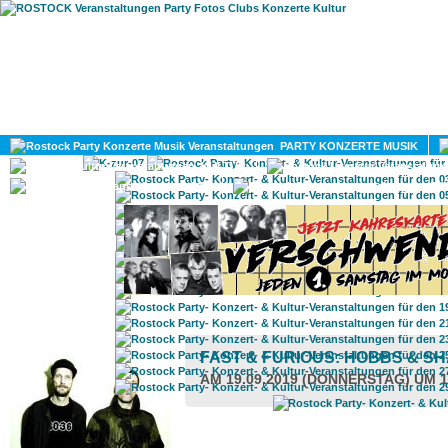
HOME
MAGAZIN
PARTY KONZERTE MUSIK
KULTUR
GAY
DIV
ROSTOCK TAGESTIPP
FAST & FURIOUS: HOBBS & S
AM 19.09.2019 (DONNERSTAG) UM 1