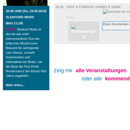
FILM
19:30
FAST & FURIOUS: HOBBS & SHAW
20.00 UHR (Do, 19.09.2019)
SLEAFORD MODS
*/ ?>
MAU CLUB
MUSIK
Sleaford Mods ist
derzeit das wohl
interessanteste Duo der
britischen Musikszene.
Bekannt für aufregende
Live-Shows, scharfe
Kommentare und
minimalistische Beats, hat
die Band die Post-Punk-
Zeig mir
alle
Veranstaltungen
Renaissance der letzten fünf
Jahre angeführt.
oder alle
kommende
Mehr Infos...