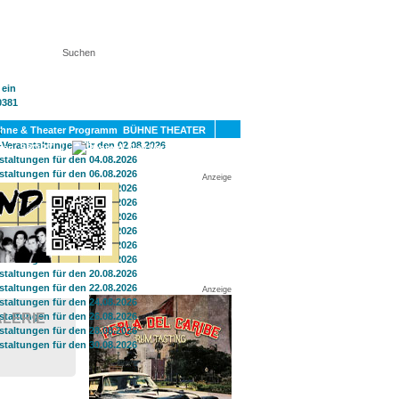
KT
BÜHNE THEATER
SPORT
GAY
Anzeige
Anzeige
ALERIE