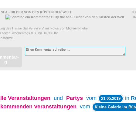
LUNGEN
 SEA - BILDER VON DEN KÜSTEN DER WELT
K
I
ung des Hanse Sail Verein e.V. mit Fotos von Michael Priebe
szeiten: wochentags 8.30 bis 16.30 Uhr
 kostenfrei
lle
Veranstaltungen
und
Partys
vom
in
R
21.05.2019
kommenden Veranstaltungen
vom
Kleine Galerie im Bür