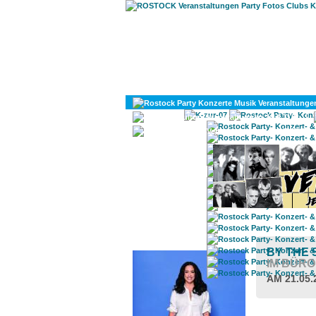
KULTUR
DIVERSES
ROSTOCK TAGESTIPP
BY THE 
IM BÜRO
AM 21.05.