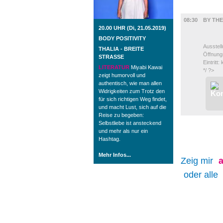
AUSSTEL
08:30
BY THE
20.00 UHR (Di, 21.05.2019)
BODY POSITIVITY
Ausstell
THALIA - BREITE
Öffnung
STRASSE
Eintritt:
LITERATUR
Miyabi Kawai
*/ ?>
zeigt humorvoll und
authentisch, wie man allen
Widrigkeiten zum Trotz den
für sich richtigen Weg findet,
und macht Lust, sich auf die
Reise zu begeben:
Selbstliebe ist ansteckend
und mehr als nur ein
Hashtag.
Mehr Infos...
Zeig mir
a
oder alle