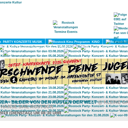
HOME
MAGAZIN
TERMINE
ADRESSEN
KONTA
PARTY KONZERTE MUSIK
KINO
LITERATUR
UMLAND
SEA - BILDER VON DEN KÜSTEN DER WELT
@ KLEINE G
 HANSE SAIL ROSTOCK
2019 (DIENSTAG) UM 08:30 UHR