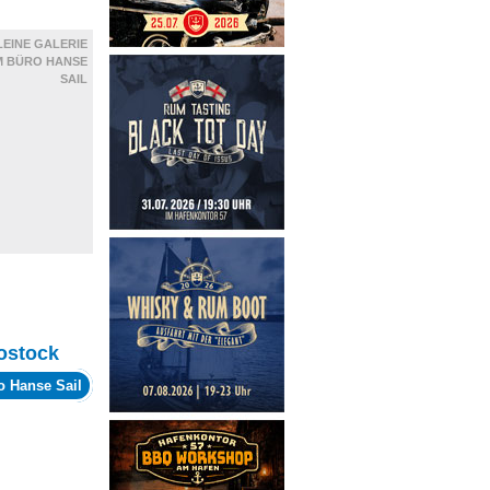
LEINE GALERIE
M BÜRO HANSE
SAIL
ostock
o Hanse Sail