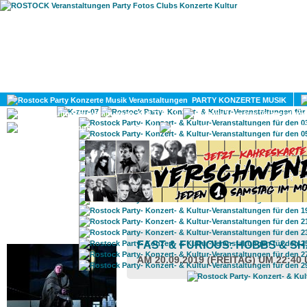
HOME
MAGAZIN
PARTY KONZERTE MUSIK
KULTUR
GAY
DIV
ROSTOCK TAGESTIPP
FAST & FURIOUS: HOBBS & S
AM 20.09.2019 (FREITAG) UM 22:40