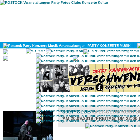
HOME
MAGAZIN
PARTY KONZERTE MUSIK
KULTUR
GAY
DIV
ROSTOCK TAGESTIPP
30UP CLUB
@ LT-CLUB ROST
AM 20.09.2019 (FREITAG) UM 22:00