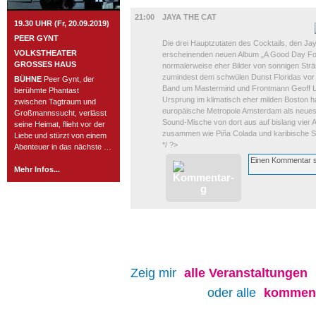
MUSIK
21:00
JAYA THE CAT
19.30 UHR (Fr, 20.09.2019)
PEER GYNT
Die drei Hauptzutaten des Cocktails, den J
VOLKSTHEATER
erscheinenden neuen Album „A Good Day F
GROSSES HAUS
normalerweise eher Bilder von sonnigen Strän
zumindest dem schwülen Dunst Floridas vor d
BÜHNE
Peer Gynt, der
Band um Mastermind und Frontmann Geoff L
berühmte Phantast
Ursprung im klimatisch eher milden Boston h
zwischen Tagtraum und
europäische Metropole Amsterdam als neues
Großmannssucht, verlässt
Sound-Mische von dort aus auf bislang vier A
seine Heimat, flieht vor der
zusammen wie Piña Colada und karibische 
Liebe und stürzt von einem
*/ ?>
Abenteuer in das nächste …
Mehr Infos...
Zeig mir
alle
Veranstaltungen
oder alle
kommend