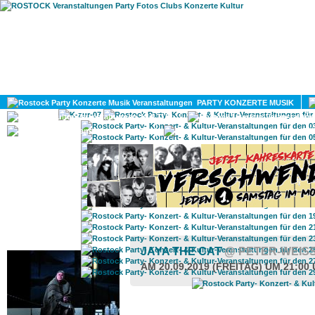
HOME
MAGAZIN
PARTY KONZERTE MUSIK
KULTUR
GAY
DIV
ROSTOCK TAGESTIPP
JAYA THE CAT
@ PETER-WEIS
AM 20.09.2019 (FREITAG) UM 21:00