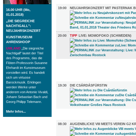
MUSIK (2)
19:00
NEUJAHRSKONZERT MIT PASTERNAK B
16.00 UHR (Mo,
01.01.2018)
„DIE SIEGREICHE
NACHTIGALL":
NEUJAHRSKONZERT
20:00
TIPP
LIVE: MOMOFOKO (SCHWEDEN)
KUNSTMUSEUM
AHRENSHOOP
UMLAND
„Die siegreiche
Nachtigall" lautet der Titel
des Programms, das die
Flöten-Professorin Susanne
FILM (67)
Ehrhardt im Kunstmuseum
vorstellen wird. Es handelt
sich um virtuose
BÜHNE (1)
Barockmusik. Erklingen
19:30
DIE CSÁRDÁSFÜRSTIN
werden Werke unter
anderem von Antonio Vivaldi,
Johann Sebastian Bach und
Georg Philipp Telemann.
Mehr Infos...
AUSSTELLUNGEN (12)
08:30
AUGENBLICKE VIII MEETS VEREIN G2 K