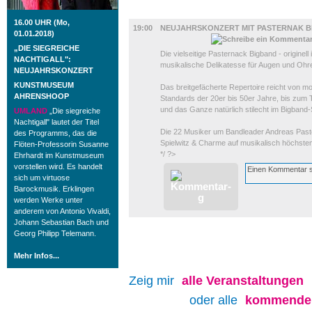
MUSIK
16.00 UHR (Mo,
19:00
NEUJAHRSKONZERT MIT PASTERNAK B
01.01.2018)
„DIE SIEGREICHE
Die vielseitige Pasternack Bigband - originell
NACHTIGALL":
musikalische Delikatesse für Augen und Ohr
NEUJAHRSKONZERT
KUNSTMUSEUM
Das breitgefächerte Repertoire reicht von 
AHRENSHOOP
Standards der 20er bis 50er Jahre, bis zum 
und das Ganze natürlich stilecht im Bigband-
UMLAND
„Die siegreiche
Nachtigall" lautet der Titel
Die 22 Musiker um Bandleader Andreas Paster
des Programms, das die
Spielwitz & Charme auf musikalisch höchste
Flöten-Professorin Susanne
*/ ?>
Ehrhardt im Kunstmuseum
vorstellen wird. Es handelt
sich um virtuose
Barockmusik. Erklingen
werden Werke unter
anderem von Antonio Vivaldi,
Johann Sebastian Bach und
Georg Philipp Telemann.
Mehr Infos...
Zeig mir
alle
Veranstaltungen
oder alle
kommenden