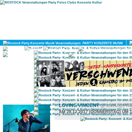
HOME
MAGAZIN
PARTY KONZERTE MUSIK
KULTUR
GAY
DIV
ROSTOCK TAGESTIPP
LOVING VINCENT
@ LIWU@FRI
AM 28.12.2017 (DONNERSTAG) UM 1