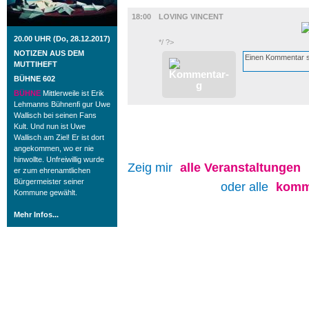
FILM
18:00
LOVING VINCENT
20.00 UHR (Do, 28.12.2017)
*/ ?>
NOTIZEN AUS DEM
MUTTIHEFT
BÜHNE 602
BÜHNE
Mittlerweile ist Erik
Lehmanns Bühnenfi gur Uwe
Wallisch bei seinen Fans
Kult. Und nun ist Uwe
Wallisch am Ziel! Er ist dort
angekommen, wo er nie
hinwollte. Unfreiwillig wurde
Zeig mir
alle
Veranstaltungen
er zum ehrenamtlichen
Bürgermeister seiner
oder alle
komm
Kommune gewählt.
Mehr Infos...