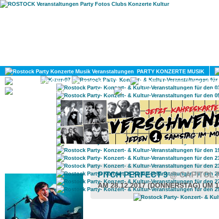
HOME
MAGAZIN
PARTY KONZERTE MUSIK
KULTUR
GAY
DIV
ROSTOCK TAGESTIPP
PITCH PERFECT 3
@ CAPITOL
AM 28.12.2017 (DONNERSTAG) UM 1