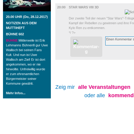
FILM
20:00
STAR WARS VIII 3D
20.00 UHR (Do, 28.12.2017)
Der zweite Teil der neuen "Star Wars"-Trilog
NOTIZEN AUS DEM
Kampf der Rebellen zu gewinnen und ihre F
MUTTIHEFT
Kylo Ren zu entkommen.
*/ ?>
BÜHNE 602
BÜHNE
Mittlerweile ist Erik
Lehmanns Bühnenfi gur Uwe
Wallisch bei seinen Fans
Kult. Und nun ist Uwe
Wallisch am Ziel! Er ist dort
angekommen, wo er nie
hinwollte. Unfreiwillig wurde
er zum ehrenamtlichen
Bürgermeister seiner
Kommune gewählt.
Zeig mir
alle
Veranstaltungen
Mehr Infos...
oder alle
kommende