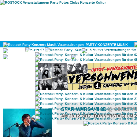
HOME
MAGAZIN
PARTY KONZERTE MUSIK
KULTUR
GAY
DIV
ROSTOCK TAGESTIPP
STAR WARS VIII 3D
@ CINESTA
AM 28.12.2017 (DONNERSTAG) UM 2