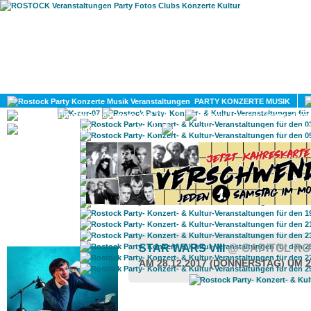
HOME
MAGAZIN
PARTY KONZERTE MUSIK
KULTUR
GAY
DIV
ROSTOCK TAGESTIPP
STAR WARS VIII
@ CAPITOL R
AM 28.12.2017 (DONNERSTAG) UM 2