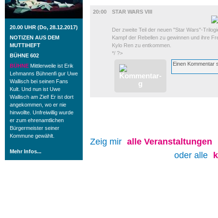
FILM
20:00
STAR WARS VIII
20.00 UHR (Do, 28.12.2017)
Der zweite Teil der neuen "Star Wars"-Trilog
NOTIZEN AUS DEM
Kampf der Rebellen zu gewinnen und ihre F
MUTTIHEFT
Kylo Ren zu entkommen.
*/ ?>
BÜHNE 602
BÜHNE
Mittlerweile ist Erik
Lehmanns Bühnenfi gur Uwe
Wallisch bei seinen Fans
Kult. Und nun ist Uwe
Wallisch am Ziel! Er ist dort
angekommen, wo er nie
hinwollte. Unfreiwillig wurde
er zum ehrenamtlichen
Bürgermeister seiner
Kommune gewählt.
Zeig mir
alle
Veranstaltungen
Mehr Infos...
oder alle