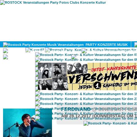
HOME
MAGAZIN
PARTY KONZERTE MUSIK
KULTUR
GAY
DIV
ROSTOCK TAGESTIPP
FERDINAND
@ CINESTAR FIL
AM 28.12.2017 (DONNERSTAG) UM 1