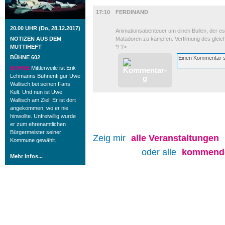
FILM
17:10
FERDINAND
20.00 UHR (Do, 28.12.2017)
Animationsabenteuer um einen Bullen, der es 
NOTIZEN AUS DEM
Matadoren zu kämpfen. Verfilmung des glei
MUTTIHEFT
*/ ?>
BÜHNE 602
BÜHNE
Mittlerweile ist Erik
Lehmanns Bühnenfi gur Uwe
Wallisch bei seinen Fans
Kult. Und nun ist Uwe
Wallisch am Ziel! Er ist dort
angekommen, wo er nie
hinwollte. Unfreiwillig wurde
er zum ehrenamtlichen
Bürgermeister seiner
Zeig mir
alle
Veranstaltungen
Kommune gewählt.
oder alle
kommende
Mehr Infos...