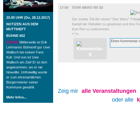
FILM
17:00
STAR WARS VIII 3D
20.00 UHR (Do, 28.12.2017)
Der zweite Teil der neuen "Star Wars"-Trilog
NOTIZEN AUS DEM
Kampf der Rebellen zu gewinnen und ihre F
MUTTIHEFT
Kylo Ren zu entkommen.
*/ ?>
BÜHNE 602
BÜHNE
Mittlerweile ist Erik
Lehmanns Bühnenfi gur Uwe
Wallisch bei seinen Fans
Kult. Und nun ist Uwe
Wallisch am Ziel! Er ist dort
angekommen, wo er nie
hinwollte. Unfreiwillig wurde
er zum ehrenamtlichen
Bürgermeister seiner
Kommune gewählt.
Zeig mir
alle
Veranstaltungen
Mehr Infos...
oder alle