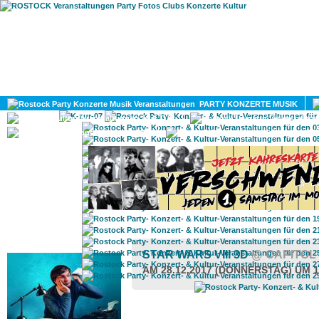
HOME
MAGAZIN
PARTY KONZERTE MUSIK
KULTUR
GAY
DIV
ROSTOCK TAGESTIPP
STAR WARS VIII 3D
@ CAPITOL
AM 28.12.2017 (DONNERSTAG) UM 1