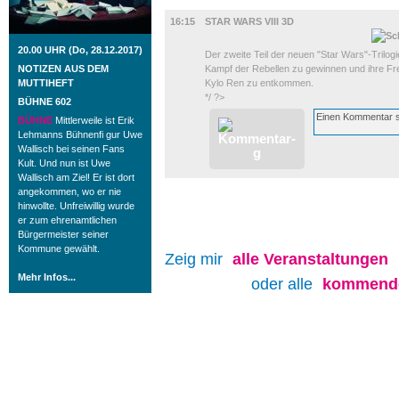
FILM
16:15
STAR WARS VIII 3D
20.00 UHR (Do, 28.12.2017)
Der zweite Teil der neuen "Star Wars"-Trilog
NOTIZEN AUS DEM
Kampf der Rebellen zu gewinnen und ihre F
MUTTIHEFT
Kylo Ren zu entkommen.
*/ ?>
BÜHNE 602
BÜHNE
Mittlerweile ist Erik
Lehmanns Bühnenfi gur Uwe
Wallisch bei seinen Fans
Kult. Und nun ist Uwe
Wallisch am Ziel! Er ist dort
angekommen, wo er nie
hinwollte. Unfreiwillig wurde
er zum ehrenamtlichen
Bürgermeister seiner
Kommune gewählt.
Zeig mir
alle
Veranstaltungen
Mehr Infos...
oder alle
kommende