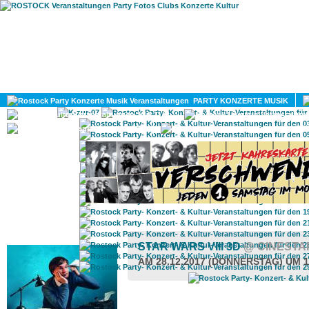
HOME
MAGAZIN
PARTY KONZERTE MUSIK
KULTUR
GAY
DIV
ROSTOCK TAGESTIPP
STAR WARS VIII 3D
@ CINESTA
AM 28.12.2017 (DONNERSTAG) UM 1