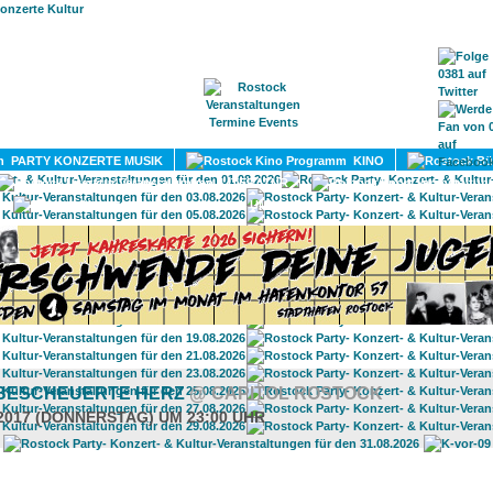
HOME
MAGAZIN
TERMINE
ADRESSEN
KONTA
PARTY KONZERTE MUSIK
KINO
LITERATUR
UMLAND
 BESCHEUERTE HERZ
@ CAPITOL ROSTOCK
.2017 (DONNERSTAG) UM 23:00 UHR