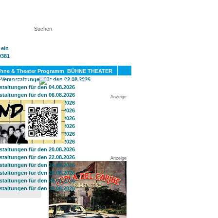
KT
BÜHNE THEATER
SPORT
GAY
Anzeige
Anzeige