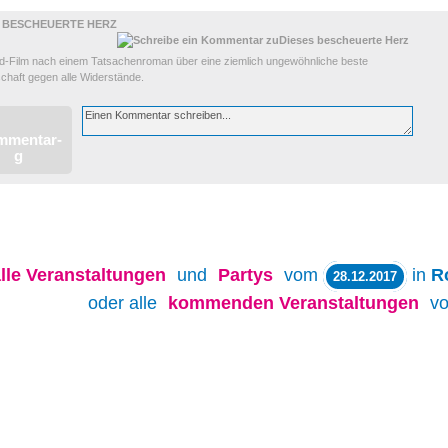
S BESCHEUERTE HERZ
d-Film nach einem Tatsachenroman über eine ziemlich ungewöhnliche beste
chaft gegen alle Widerstände.
lle
Veranstaltungen
und
Partys
vom
in
R
28.12.2017
oder alle
kommenden Veranstaltungen
v