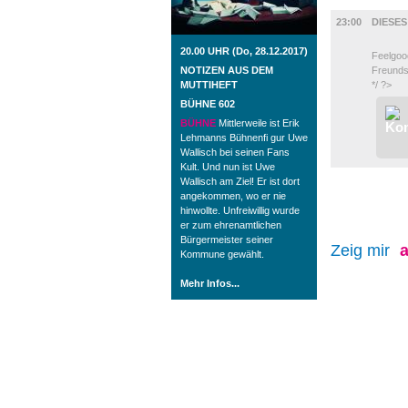
FILM
23:00
DIESE
20.00 UHR (Do, 28.12.2017)
Feelgoo
NOTIZEN AUS DEM
Freunds
MUTTIHEFT
*/ ?>
BÜHNE 602
BÜHNE
Mittlerweile ist Erik
Lehmanns Bühnenfi gur Uwe
Wallisch bei seinen Fans
Kult. Und nun ist Uwe
Wallisch am Ziel! Er ist dort
angekommen, wo er nie
hinwollte. Unfreiwillig wurde
er zum ehrenamtlichen
Bürgermeister seiner
Zeig mir
a
Kommune gewählt.
Mehr Infos...