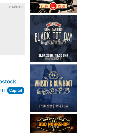
CAPITOL
ostock
om
Capitol