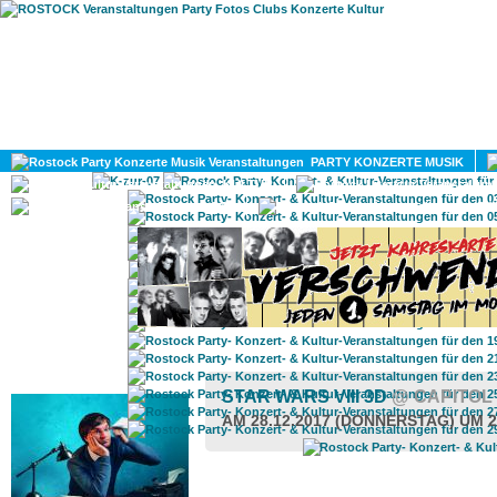
HOME
MAGAZIN
PARTY KONZERTE MUSIK
KULTUR
GAY
DIV
ROSTOCK TAGESTIPP
STAR WARS VIII 3D
@ CAPITOL
AM 28.12.2017 (DONNERSTAG) UM 2