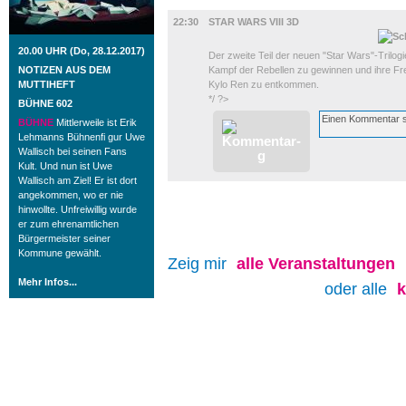
FILM
22:30
STAR WARS VIII 3D
20.00 UHR (Do, 28.12.2017)
Der zweite Teil der neuen "Star Wars"-Trilog
NOTIZEN AUS DEM
Kampf der Rebellen zu gewinnen und ihre F
MUTTIHEFT
Kylo Ren zu entkommen.
*/ ?>
BÜHNE 602
BÜHNE
Mittlerweile ist Erik
Lehmanns Bühnenfi gur Uwe
Wallisch bei seinen Fans
Kult. Und nun ist Uwe
Wallisch am Ziel! Er ist dort
angekommen, wo er nie
hinwollte. Unfreiwillig wurde
er zum ehrenamtlichen
Bürgermeister seiner
Kommune gewählt.
Zeig mir
alle
Veranstaltungen
Mehr Infos...
oder alle