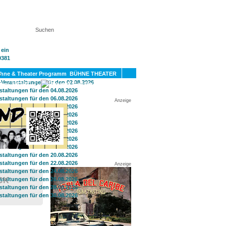
KT
BÜHNE THEATER
SPORT
GAY
Anzeige
Anzeige
CK