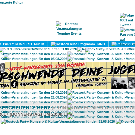
HOME
MAGAZIN
TERMINE
ADRESSEN
KONTA
PARTY KONZERTE MUSIK
KINO
LITERATUR
UMLAND
 BESCHEUERTE HERZ
@ CINESTAR FILMPALAST ROSTO
.2017 (DONNERSTAG) UM 23:00 UHR