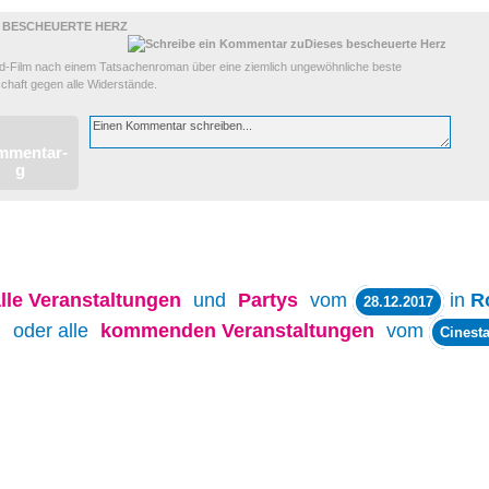
S BESCHEUERTE HERZ
d-Film nach einem Tatsachenroman über eine ziemlich ungewöhnliche beste
chaft gegen alle Widerstände.
lle
Veranstaltungen
und
Partys
vom
in
R
28.12.2017
oder alle
kommenden Veranstaltungen
vom
Cinesta