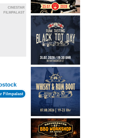
CINESTAR
FILMPALAST
ostock
r Filmpalast