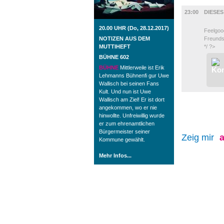
FILM
23:00
DIESE
20.00 UHR (Do, 28.12.2017)
Feelgoo
NOTIZEN AUS DEM
Freunds
MUTTIHEFT
*/ ?>
BÜHNE 602
BÜHNE
Mittlerweile ist Erik
Lehmanns Bühnenfi gur Uwe
Wallisch bei seinen Fans
Kult. Und nun ist Uwe
Wallisch am Ziel! Er ist dort
angekommen, wo er nie
hinwollte. Unfreiwillig wurde
er zum ehrenamtlichen
Bürgermeister seiner
Zeig mir
a
Kommune gewählt.
Mehr Infos...