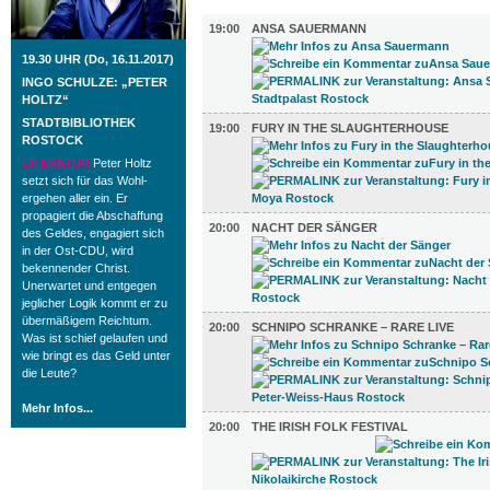
MUSIK (7)
19:00
ANSA SAUERMANN
19.30 UHR (Do, 16.11.2017)
INGO SCHULZE: „PETER
HOLTZ“
STADTBIBLIOTHEK
19:00
FURY IN THE SLAUGHTERHOUSE
ROSTOCK
LITERATUR
Peter Holtz
setzt sich für das Wohl-
ergehen aller ein. Er
propagiert die Abschaffung
20:00
NACHT DER SÄNGER
des Geldes, engagiert sich
in der Ost-CDU, wird
bekennender Christ.
Unerwartet und entgegen
jeglicher Logik kommt er zu
übermäßigem Reichtum.
20:00
SCHNIPO SCHRANKE – RARE LIVE
Was ist schief gelaufen und
wie bringt es das Geld unter
die Leute?
Mehr Infos...
20:00
THE IRISH FOLK FESTIVAL