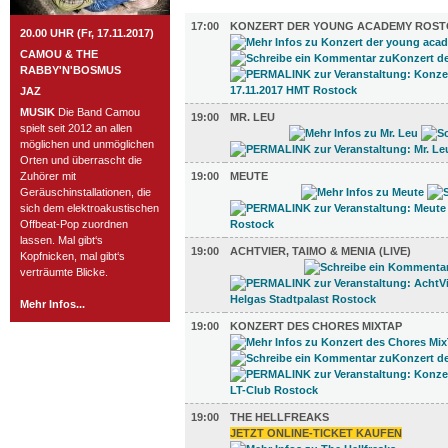
MUSIK (21)
17:00
KONZERT DER YOUNG ACADEMY ROS
20.00 UHR (Fr, 17.11.2017)
CAMOU & THE
RABBY'N'BOSMUS
JAZ
MUSIK
Die Band Camou
19:00
MR. LEU
spielt seit 2012 an allen
möglichen und unmöglichen
Orten und überrascht die
Zuhörer mit
19:00
MEUTE
Geräuschinstallationen, die
sich dem elektroakustischen
Offbeat-Pop zuordnen
lassen. Mal gibt‘s
19:00
ACHTVIER, TAIMO & MENIA (LIVE)
Kopfnicken, mal gibt‘s
verträumte Blicke.
Mehr Infos...
19:00
KONZERT DES CHORES MIXTAP
19:00
THE HELLFREAKS
JETZT ONLINE-TICKET KAUFEN