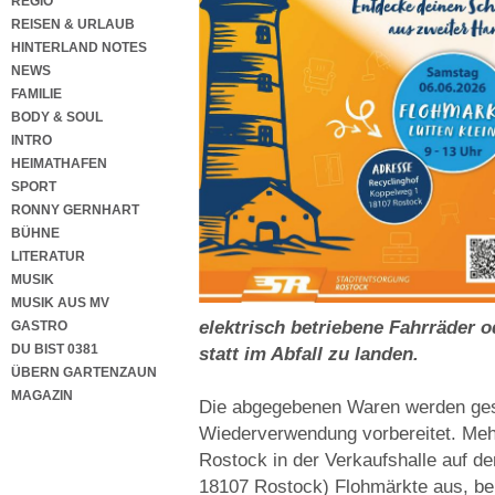
REGIO
REISEN & URLAUB
HINTERLAND NOTES
NEWS
FAMILIE
BODY & SOUL
INTRO
HEIMATHAFEN
SPORT
RONNY GERNHART
BÜHNE
LITERATUR
MUSIK
MUSIK AUS MV
elektrisch betriebene Fahrräder o
GASTRO
DU BIST 0381
statt im Abfall zu landen.
ÜBERN GARTENZAUN
MAGAZIN
Die abgegebenen Waren werden gesa
Wiederverwendung vorbereitet. Mehr
Rostock in der Verkaufshalle auf d
18107 Rostock) Flohmärkte aus, bei