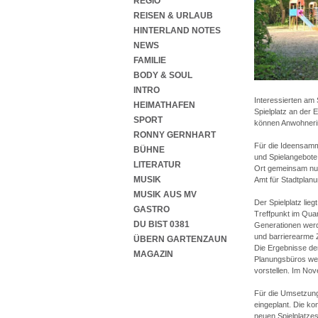
REGIO
REISEN & URLAUB
HINTERLAND NOTES
NEWS
FAMILIE
BODY & SOUL
INTRO
Interessierten am 
HEIMATHAFEN
Spielplatz an der 
SPORT
können Anwohnerin
RONNY GERNHART
Für die Ideensamm
BÜHNE
und Spielangebote
LITERATUR
Ort gemeinsam nut
MUSIK
Amt für Stadtplanu
MUSIK AUS MV
Der Spielplatz lie
GASTRO
Treffpunkt im Quar
DU BIST 0381
Generationen werd
und barrierearme 
ÜBERN GARTENZAUN
Die Ergebnisse der
MAGAZIN
Planungsbüros wer
vorstellen. Im Nov
Für die Umsetzung
eingeplant. Die k
neuen Spielplatze