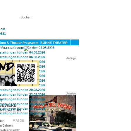
KT
BÜHNE THEATER
SPORT
GAY
Anzeige
Anzeige
DT
TBEWERB
NPLATZ IN
MAI 26
der
en Jahren
rätespielplatz