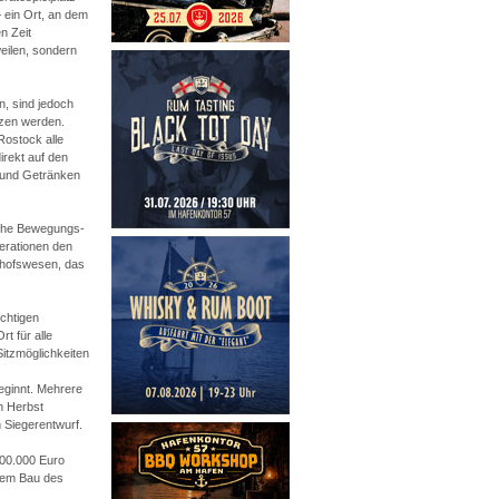
 ein Ort, an dem
en Zeit
eilen, sondern
n, sind jedoch
tzen werden.
Rostock alle
irekt auf den
s und Getränken
lche Bewegungs-
erationen den
dhofswesen, das
ichtigen
t für alle
itzmöglichkeiten
eginnt. Mehrere
m Herbst
 Siegerentwurf.
300.000 Euro
 dem Bau des