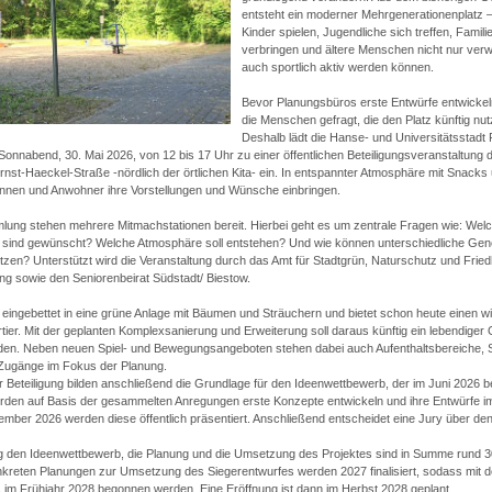
entsteht ein moderner Mehrgenerationenplatz –
Kinder spielen, Jugendliche sich treffen, Famili
verbringen und ältere Menschen nicht nur verw
auch sportlich aktiv werden können.
Bevor Planungsbüros erste Entwürfe entwickel
die Menschen gefragt, die den Platz künftig nu
Deshalb lädt die Hanse- und Universitätsstadt 
Sonnabend, 30. Mai 2026, von 12 bis 17 Uhr zu einer öffentlichen Beteiligungsveranstaltung d
Ernst-Haeckel-Straße -nördlich der örtlichen Kita- ein. In entspannter Atmosphäre mit Snack
nen und Anwohner ihre Vorstellungen und Wünsche einbringen.
lung stehen mehrere Mitmachstationen bereit. Hierbei geht es um zentrale Fragen wie: We
 sind gewünscht? Welche Atmosphäre soll entstehen? Und wie können unterschiedliche Gen
zen? Unterstützt wird die Veranstaltung durch das Amt für Stadtgrün, Naturschutz und Frie
ng sowie den Seniorenbeirat Südstadt/ Biestow.
gt eingebettet in eine grüne Anlage mit Bäumen und Sträuchern und bietet schon heute einen w
tier. Mit der geplanten Komplexsanierung und Erweiterung soll daraus künftig ein lebendiger Or
en. Neben neuen Spiel- und Bewegungsangeboten stehen dabei auch Aufenthaltsbereiche, S
Zugänge im Fokus der Planung.
 Beteiligung bilden anschließend die Grundlage für den Ideenwettbewerb, der im Juni 2026 b
den auf Basis der gesammelten Anregungen erste Konzepte entwickeln und ihre Entwürfe i
ember 2026 werden diese öffentlich präsentiert. Anschließend entscheidet eine Jury über den
 den Ideenwettbewerb, die Planung und die Umsetzung des Projektes sind in Summe rund 
onkreten Planungen zur Umsetzung des Siegerentwurfes werden 2027 finalisiert, sodass mit
s im Frühjahr 2028 begonnen werden. Eine Eröffnung ist dann im Herbst 2028 geplant.