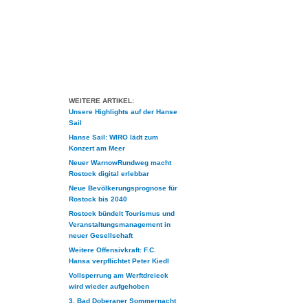
WEITERE ARTIKEL:
Unsere Highlights auf der Hanse
Sail
Hanse Sail: WIRO lädt zum
Konzert am Meer
Neuer WarnowRundweg macht
Rostock digital erlebbar
Neue Bevölkerungsprognose für
Rostock bis 2040
Rostock bündelt Tourismus und
Veranstaltungsmanagement in
neuer Gesellschaft
Weitere Offensivkraft: F.C.
Hansa verpflichtet Peter Kiedl
Vollsperrung am Werftdreieck
wird wieder aufgehoben
3. Bad Doberaner Sommernacht