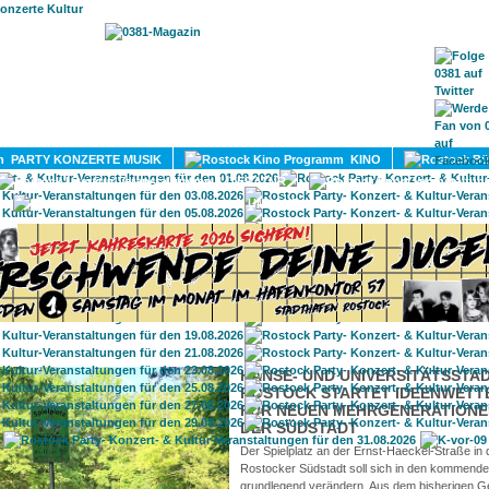
HOME
MAGAZIN
TERMINE
ADRESSEN
KONTA
PARTY KONZERTE MUSIK
KINO
LITERATUR
UMLAND
HANSE- UND UNIVERSITÄTSSTA
ROSTOCK STARTET IDEENWET
FÜR NEUEN MEHRGENERATIONE
DER SÜDSTADT
Der Spielplatz an der Ernst-Haeckel-Straße in 
Rostocker Südstadt soll sich in den kommend
grundlegend verändern. Aus dem bisherigen Ge