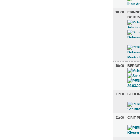
10:00
ERINN
DOKUM
10:00
BERNS
11:00
GEHEIM
11:00
GRIT P