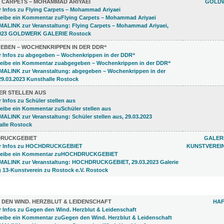
G CARPETS – MOHAMMAD ARIYAEI
GOLDW
EBEN – WOCHENKRIPPEN IN DER DDR“
ER STELLEN AUS
RUCKGEBIET
GALERI
KUNSTVEREI
R (2)
 DEN WIND. HERZBLUT & LEIDENSCHAFT
HAF