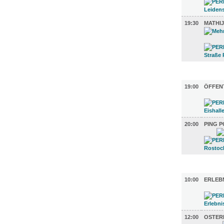
19:30
MATHIJ
SPORT (2
19:00
ÖFFEN
20:00
PING 
DIVERSES
10:00
ERLEB
12:00
OSTER