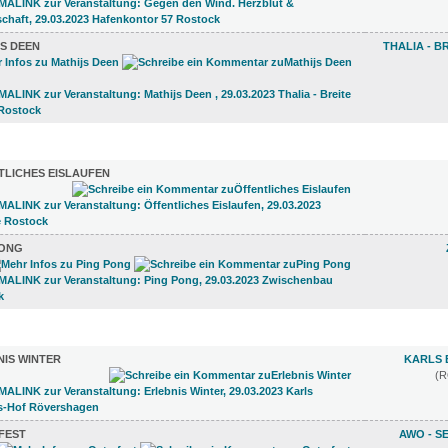
S DEEN
THALIA - B
)
TLICHES EISLAUFEN
PONG
 (3)
NIS WINTER
KARLS 
(
FEST
AWO - S