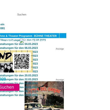
KT
BÜHNE THEATER
SPORT
GAY
Anzeige
023
Anzeige