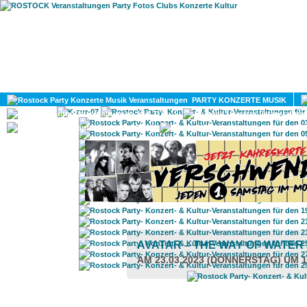
HOME
MAGAZIN
PARTY KONZERTE MUSIK
KULTUR
GAY
DIV
AVATAR – THE WAY OF WATER 
AM 23.03.2023 (DONNERSTAG) UM 1