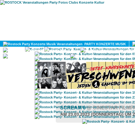
HOME
MAGAZIN
PARTY KONZERTE MUSIK
KULTUR
GAY
DIV
SCREAM 6
@ CINESTAR FILM
AM 23.03.2023 (DONNERSTAG) UM 2