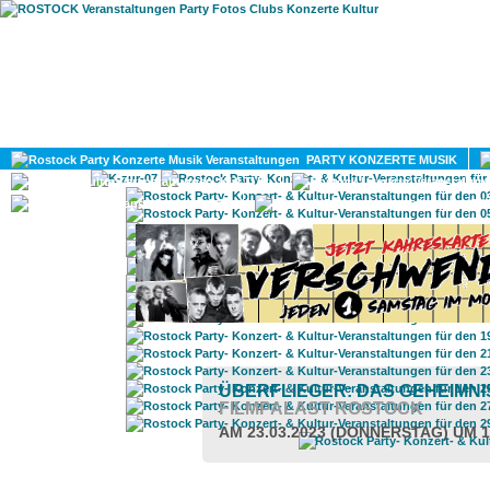
HOME
MAGAZIN
PARTY KONZERTE MUSIK
KULTUR
GAY
DIV
ÜBERFLIEGER: DAS GEHEIMN
FILMPALAST ROSTOCK
AM 23.03.2023 (DONNERSTAG) UM 1