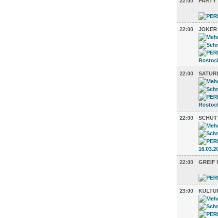
22:00
PARTY
22:00
JOKER 
22:00
SATUR
22:00
SCHÜT
22:00
GREIF 
23:00
KULTU