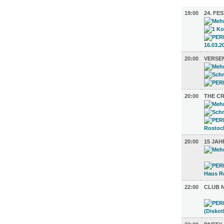
MUSIK (11
19:00
24. FE
20:00
VERSE
20:00
THE C
20:00
15 JAH
22:00
CLUB 