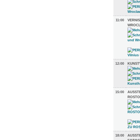
11:00
VERNIS
WROC
12:00
KUNST
15:00
AUSST
ROSTO
18:00
AUSST