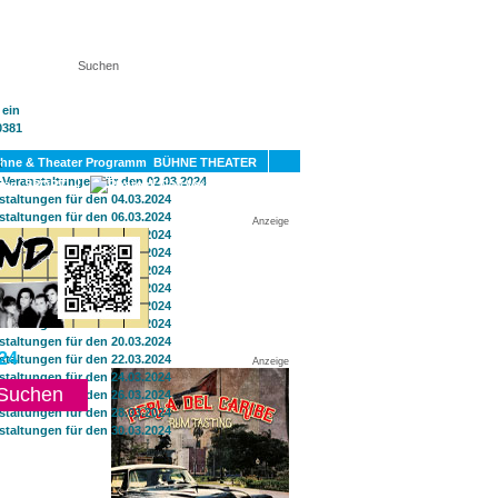
KT
BÜHNE THEATER
SPORT
GAY
Anzeige
24
Anzeige