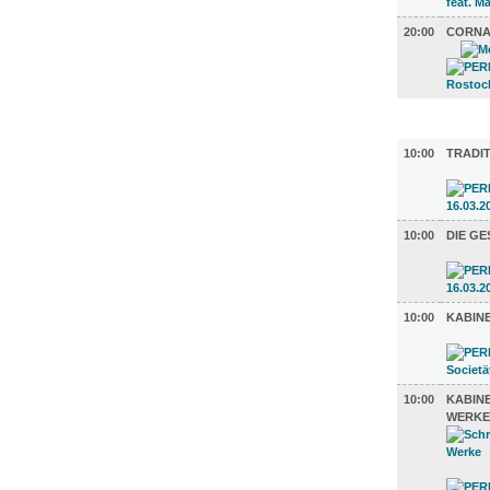
20:00
CORN
AUSSTEL
10:00
TRADI
10:00
DIE GE
10:00
KABIN
10:00
KABIN
WERKE