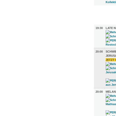
FILM (46)
BÜHNE (4
19:30
LATE 
20:00
SCHWI
JERUS
JETZT 
20:00
MELANI