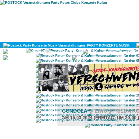
HOME
MAGAZIN
PARTY KONZERTE MUSIK
KULTUR
GAY
DIV
GONDOLA
@ LIWU@FRIEDA R
AM 15.03.2024 (FREITAG) UM 20:00