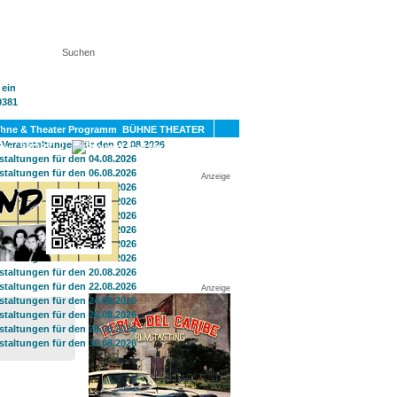
KT
BÜHNE THEATER
SPORT
GAY
Anzeige
Anzeige