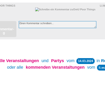
OOR THINGS
LI.
lle
Veranstaltungen
und
Partys
vom
in
R
14.03.2024
oder alle
kommenden Veranstaltungen
vom
li.