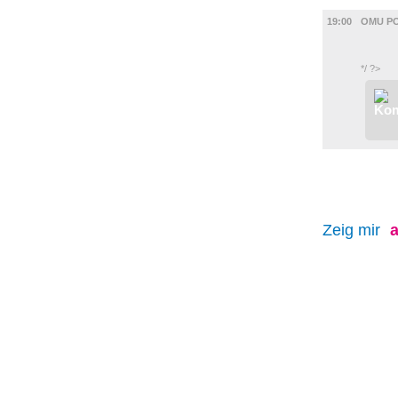
FILM
19:00
OMU P
*/ ?>
Zeig mir
a