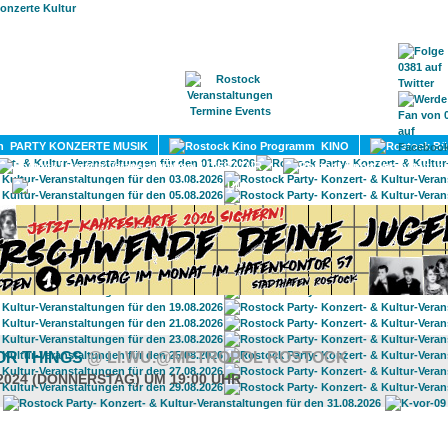
HOME
MAGAZIN
TERMINE
ADRESSEN
KONTA
PARTY KONZERTE MUSIK
KINO
LITERATUR
UMLAND
OR THINGS
@ LI.WU.@METROPOL ROSTOCK
.2024 (DONNERSTAG) UM 19:00 UHR