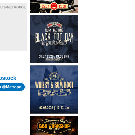
WU.@METROPOL
ostock
wu.@Metropol