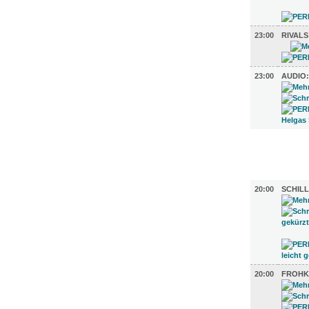
23:00
RIVALS
23:00
AUDIO
FILM (7)
BÜHNE (5
20:00
SCHIL
20:00
FROHK