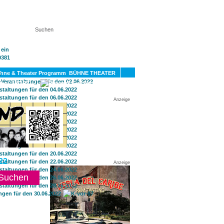
KT
BÜHNE THEATER
SPORT
GAY
Anzeige
22
Anzeige