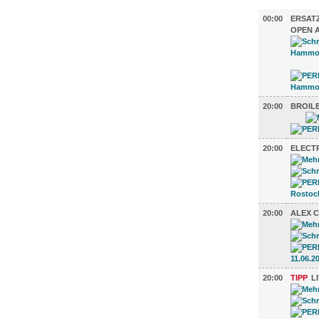
MUSIK (13
00:00
ERSAT
OPEN A
20:00
BROIL
20:00
ELECTR
20:00
ALEX 
20:00
TIPP
L