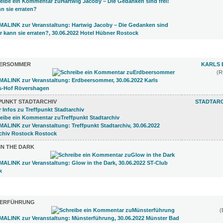
 (3)
ERSOMMER
KARLS 
(
PUNKT STADTARCHIV
STADTAR
IN THE DARK
8)
ERFÜHRUNG
(