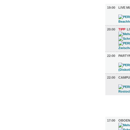
MUSIK (4)
19:00
LIVE M
20:00
TIPP
L
22:00
PARTY
22:00
CAMPU
FILM (5)
BÜHNE (5
17:00
OBOEN