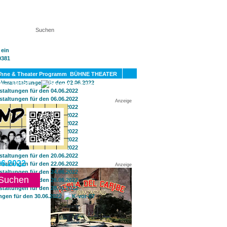
KT
BÜHNE THEATER
SPORT
GAY
Anzeige
6.2022
Anzeige