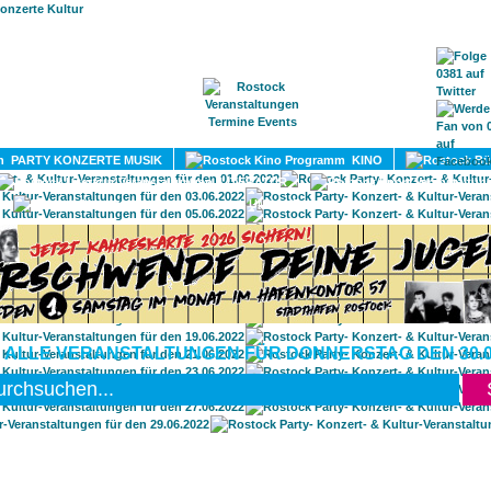
HOME
MAGAZIN
TERMINE
ADRESSEN
KONTA
PARTY KONZERTE MUSIK
KINO
LITERATUR
UMLAND
 ALLE VERANSTALTUNGEN FÜR DONNERSTAG DEN 30.0