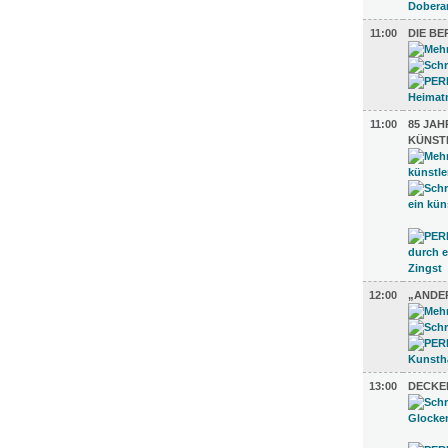
11:00
DIE BE
11:00
85 JAH
KÜNST
12:00
„ANDE
13:00
DECKE