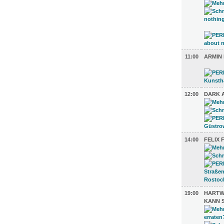
11:00
ARMIN
12:00
DARK 
14:00
FELIX
19:00
HARTWI
KANN 