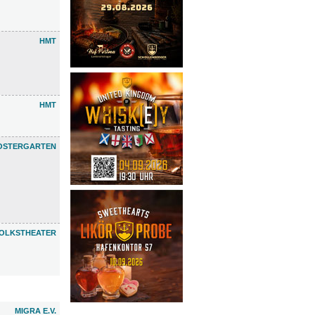
HMT
HMT
OSTERGARTEN
OLKSTHEATER
MIGRA E.V.