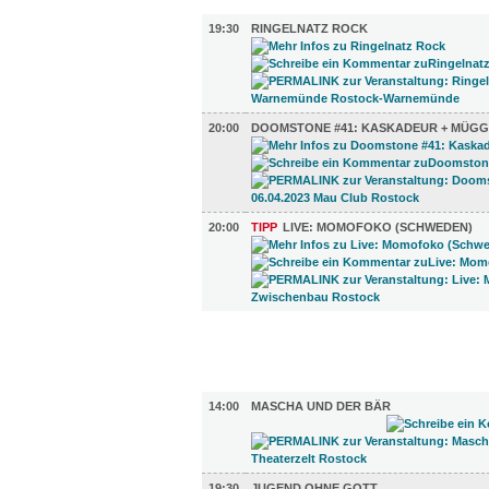
MUSIK (3)
19:30
RINGELNATZ ROCK
20:00
DOOMSTONE #41: KASKADEUR + MÜGG
20:00
TIPP
LIVE: MOMOFOKO (SCHWEDEN)
FILM (51)
BÜHNE (5)
14:00
MASCHA UND DER BÄR
19:30
JUGEND OHNE GOTT