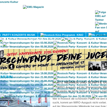
HOME
MAGAZIN
TERMINE
ADRESSEN
KONTA
PARTY KONZERTE MUSIK
KINO
LITERATUR
UMLAND
EMÜNN
PLATZ NEHMEN UND SCHIFFE G
Der WIRO-Ausguck auf der Warnemünder Mitt
bietet wieder die beste Sicht auf Rostocks mari
Kulisse.
Wer in Rostock die schönsten Plätze mit dem b
sucht, kommt am WIRO-Ausguck nicht vorbei. 
auf der Warnemünder Mittelmole hat man freie S