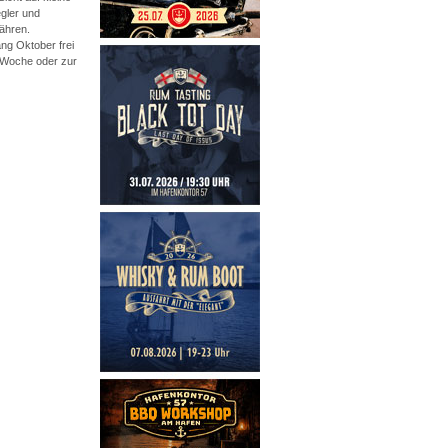
gler und
ähren.
ang Oktober frei
 Woche oder zur