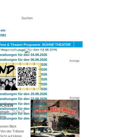
KT
BÜHNE THEATER
SPORT
GAY
Anzeige
Anzeige
UCKEN
JUN 26
elmole
time
esten Blick
Von der Tribüne
icht auf kleine