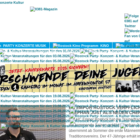
HOME
MAGAZIN
TERMINE
ADRESSEN
KONTA
PARTY KONZERTE MUSIK
KINO
LITERATUR
UMLAND
HC EMPOR ROSTOCK VERPFLIC
STEPHAN JUST ALS NEUEN CHE
Der HC Empor Rostock hat die Trainerfrag
die kommende Saison geklärt: Stephan Ju
übernimmt ab Sommer die erste Männerm
Traditionsvereins. Der 47-Jährige erhält 