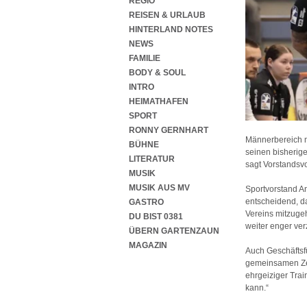
REGIO
REISEN & URLAUB
HINTERLAND NOTES
NEWS
FAMILIE
BODY & SOUL
INTRO
HEIMATHAFEN
SPORT
RONNY GERNHART
Männerbereich mi
BÜHNE
seinen bisherige
LITERATUR
sagt Vorstandsvo
MUSIK
MUSIK AUS MV
Sportvorstand An
entscheidend, da
GASTRO
Vereins mitzuge
DU BIST 0381
weiter enger ver
ÜBERN GARTENZAUN
MAGAZIN
Auch Geschäftsfü
gemeinsamen Zeit
ehrgeiziger Trai
kann.“