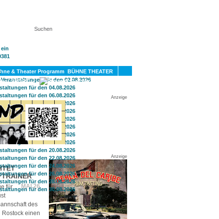
KT
BÜHNE THEATER
SPORT
GAY
Anzeige
Anzeige
HTET
FTRAINER
MAI 26
e für
st
annschaft des
in Rostock einen