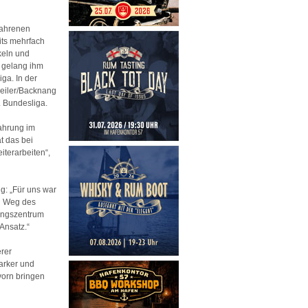
fahrenen
eits mehrfach
keln und
e gelang ihm
ga. In der
eiler/Backnang
. Bundesliga.
fahrung im
t das bei
iterarbeiten“,
ng: „Für uns war
en Weg des
ungszentrum
Ansatz.“
erer
tarker und
vorn bringen