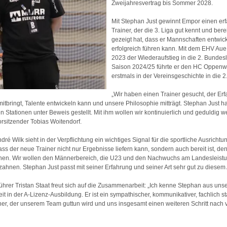
Zweijahresvertrag bis Sommer 2028.
Mit Stephan Just gewinnt Empor einen er
Trainer, der die 3. Liga gut kennt und ber
gezeigt hat, dass er Mannschaften entwic
erfolgreich führen kann. Mit dem EHV Au
2023 der Wiederaufstieg in die 2. Bundesli
Saison 2024/25 führte er den HC Oppenw
erstmals in der Vereinsgeschichte in die 2
„Wir haben einen Trainer gesucht, der Er
tbringt, Talente entwickeln kann und unsere Philosophie mitträgt. Stephan Just ha
n Stationen unter Beweis gestellt. Mit ihm wollen wir kontinuierlich und geduldig we
rsitzender Tobias Woitendorf.
dré Wilk sieht in der Verpflichtung ein wichtiges Signal für die sportliche Ausrichtu
ss der neue Trainer nicht nur Ergebnisse liefern kann, sondern auch bereit ist, d
hen. Wir wollen den Männerbereich, die U23 und den Nachwuchs am Landesleist
zahnen. Stephan Just passt mit seiner Erfahrung und seiner Art sehr gut zu diesem 
hrer Tristan Staat freut sich auf die Zusammenarbeit: „Ich kenne Stephan aus uns
 in der A-Lizenz-Ausbildung. Er ist ein sympathischer, kommunikativer, fachlich s
ner, der unserem Team guttun wird und uns insgesamt einen weiteren Schritt nach 