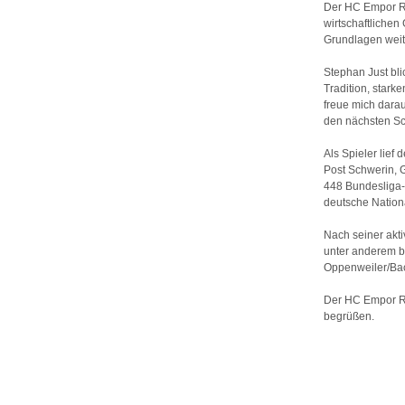
Der HC Empor Ro
wirtschaftlichen
Grundlagen weiter
Stephan Just bli
Tradition, stark
freue mich dara
den nächsten Sch
Als Spieler lie
Post Schwerin,
448 Bundesliga-S
deutsche Nation
Nach seiner akt
unter anderem 
Oppenweiler/Ba
Der HC Empor Ro
begrüßen.