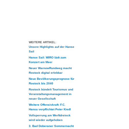
WEITERE ARTIKEL:
Unsere Highlights auf der Hanse
Sail
Hanse Sail: WIRO lädt zum
Konzert am Meer
Neuer WarnowRundweg macht
Rostock digital erlebbar
Neue Bevölkerungsprognose für
Rostock bis 2040
Rostock bündelt Tourismus und
Veranstaltungsmanagement in
neuer Gesellschaft
Weitere Offensivkraft: F.C.
Hansa verpflichtet Peter Kiedl
Vollsperrung am Werftdreieck
wird wieder aufgehoben
3. Bad Doberaner Sommernacht