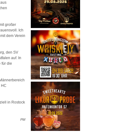
 aus
ichen
mit großer
auensvoll. Ich
 mit dem Verein
urg, den SV
alen auf. In
 für die
m Männerbereich
m HC
iell in Rostock
PM