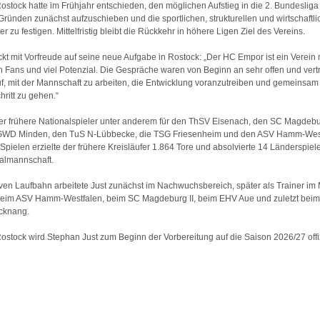
stock hatte im Frühjahr entschieden, den möglichen Aufstieg in die 2. Bundesliga
 Gründen zunächst aufzuschieben und die sportlichen, strukturellen und wirtschaftl
 zu festigen. Mittelfristig bleibt die Rückkehr in höhere Ligen Ziel des Vereins.
ckt mit Vorfreude auf seine neue Aufgabe in Rostock: „Der HC Empor ist ein Verein 
en Fans und viel Potenzial. Die Gespräche waren von Beginn an sehr offen und vertr
uf, mit der Mannschaft zu arbeiten, die Entwicklung voranzutreiben und gemeinsam
ritt zu gehen.“
f der frühere Nationalspieler unter anderem für den ThSV Eisenach, den SC Magdeb
 GWD Minden, den TuS N-Lübbecke, die TSG Friesenheim und den ASV Hamm-Westf
pielen erzielte der frühere Kreisläufer 1.864 Tore und absolvierte 14 Länderspiele
almannschaft.
iven Laufbahn arbeitete Just zunächst im Nachwuchsbereich, später als Trainer i
beim ASV Hamm-Westfalen, beim SC Magdeburg II, beim EHV Aue und zuletzt bei
cknang.
stock wird Stephan Just zum Beginn der Vorbereitung auf die Saison 2026/27 offiz