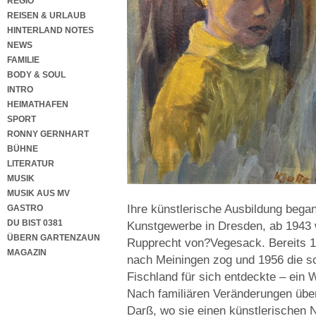
REGIO
REISEN & URLAUB
HINTERLAND NOTES
NEWS
FAMILIE
BODY & SOUL
INTRO
HEIMATHAFEN
SPORT
RONNY GERNHART
BÜHNE
LITERATUR
MUSIK
MUSIK AUS MV
Ihre künstlerische Ausbildung bega
GASTRO
DU BIST 0381
Kunstgewerbe in Dresden, ab 1943 
ÜBERN GARTENZAUN
Rupprecht von?Vegesack. Bereits 19
MAGAZIN
nach Meiningen zog und 1956 die s
Fischland für sich entdeckte – ein
Nach familiären Veränderungen übe
Darß, wo sie einen künstlerischen 