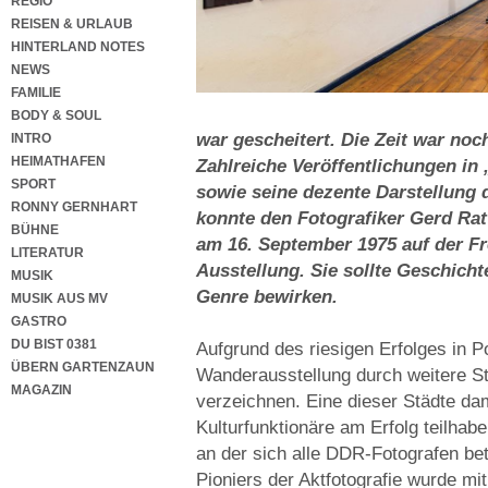
REGIO
REISEN & URLAUB
HINTERLAND NOTES
NEWS
FAMILIE
BODY & SOUL
war gescheitert. Die Zeit war noch
INTRO
HEIMATHAFEN
Zahlreiche Veröffentlichungen in
SPORT
sowie seine dezente Darstellung 
RONNY GERNHART
konnte den Fotografiker Gerd Rat
BÜHNE
am 16. September 1975 auf der Fr
LITERATUR
Ausstellung. Sie sollte Geschich
MUSIK
Genre bewirken.
MUSIK AUS MV
GASTRO
DU BIST 0381
Aufgrund des riesigen Erfolges in 
ÜBERN GARTENZAUN
Wanderausstellung durch weitere S
MAGAZIN
verzeichnen. Eine dieser Städte dam
Kulturfunktionäre am Erfolg teilhab
an der sich alle DDR-Fotografen bet
Pioniers der Aktfotografie wurde mit