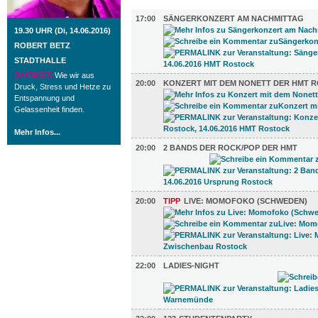
MUSIK (7)
17:00
SÄNGERKONZERT AM NACHMITTAG
19.30 UHR (Di, 14.06.2016)
ROBERT BETZ
STADTHALLE
DIVERSES
Wie wir aus
20:00
KONZERT MIT DEM NONETT DER HMT 
Druck, Stress und Hetze zu
Entspannung und
Gelassenheit finden.
Mehr Infos...
20:00
2 BANDS DER ROCK/POP DER HMT
20:00
TIPP
LIVE: MOMOFOKO (SCHWEDEN)
22:00
LADIES-NIGHT