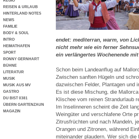
REGIO
REISEN & URLAUB
HINTERLAND NOTES
NEWS
FAMILIE
BODY & SOUL
endet: mediterran, warm, von Lich
INTRO
HEIMATHAFEN
nicht mehr wie ein ferner Sehnsuc
SPORT
ein verlängertes Wochenende mit
RONNY GERNHART
BÜHNE
Schon beim Landeanflug auf Mallorca 
LITERATUR
Zwischen sanften Hügeln und schroff
MUSIK
dazwischen Felder, Plantagen und 
MUSIK AUS MV
Es ist diese Mischung, die Mallorca
GASTRO
DU BIST 0381
Klischee vom reinen Strandurlaub re
ÜBERN GARTENZAUN
Im Inselinneren scheint die Zeit la
MAGAZIN
Weingüter und verschlafene Orte pr
Zitrusfrüchten und nach Mandeln, je
Orangen und Zitronen, während Ein
miteinander plaudern. Wer sich die